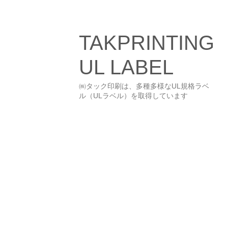
TAKPRINTING
コ
ン
UL LABEL
テ
ン
㈱タック印刷は、多種多様なUL規格ラベ
ツ
ル（ULラベル）を取得しています
へ
ス
キ
ッ
プ