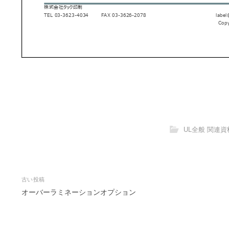
UL全般 関連資
投
古い投稿
稿
オーバーラミネーションオプション
ナ
ビ
ゲ